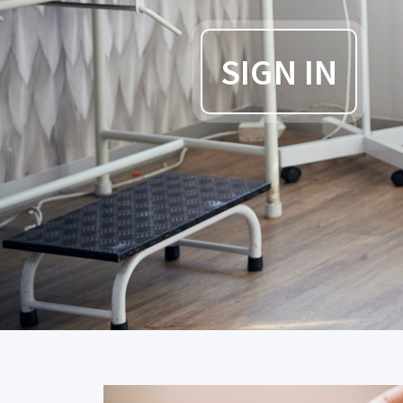
SIGN IN