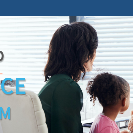
O
CE
M